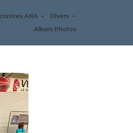
contres ANA
Divers
Album Photos