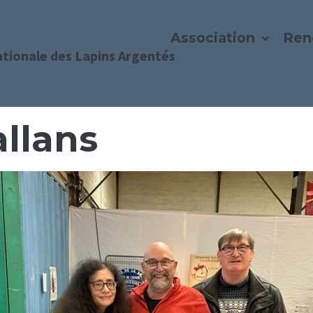
Association
Ren
ationale des Lapins Argentés
allans